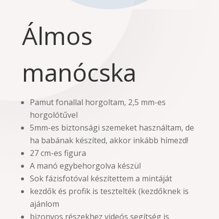
Álmos
manócska
Pamut fonallal horgoltam, 2,5 mm-es
horgolótűvel
5mm-es biztonsági szemeket használtam, de
ha babának készíted, akkor inkább hímezd!
27 cm-es figura
A manó egybehorgolva készül
Sok fázisfotóval készítettem a mintáját
kezdők és profik is tesztelték (kezdőknek is
ajánlom
bizonyos részekhez videós segítség is