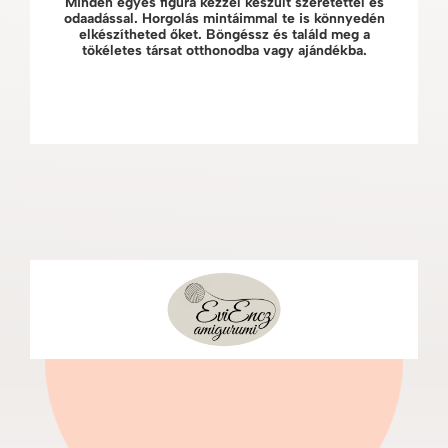
Minden egyes figura kézzel készült szeretettel és
odaadással. Horgolás mintáimmal te is könnyedén
elkészítheted őket. Böngéssz és találd meg a
tökéletes társat otthonodba vagy ajándékba.