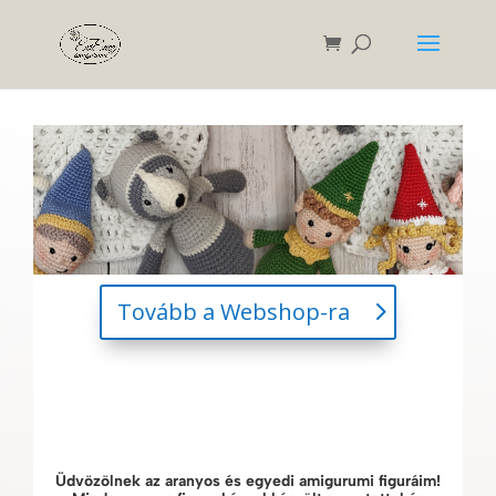
Tovább a Webshop-ra
Üdvözölnek az aranyos és egyedi amigurumi figuráim!