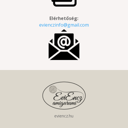
Elérhetőség:
evienczinfo@gmail.com
eviencz.hu