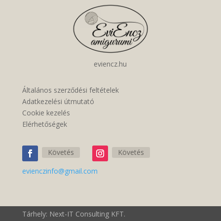
eviencz.hu
Általános szerződési feltételek
Adatkezelési útmutató
Cookie kezelés
Elérhetőségek
Követés
Követés
evienczinfo@gmail.com
Tárhely: Next-IT Consulting KFT.