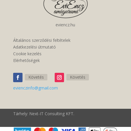
eviencz.hu
Általános szerződési feltételek
Adatkezelési útmutató
Cookie kezelés
Elérhetőségek
Követés
Követés
evienczinfo@gmail.com
Tárhely: Next-IT Consulting KFT.