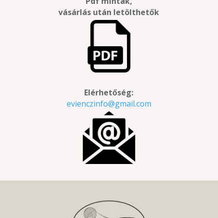
Pdf minták,
vásárlás után letölthetők
Elérhetőség:
evienczinfo@gmail.com