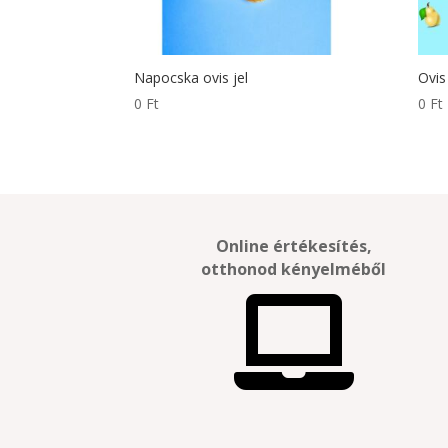
Napocska ovis jel
Ovis
0
Ft
0
Ft
Online értékesítés,
otthonod kényelméből
