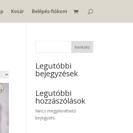
op
Kosár
Belépés-fiókom
Keresés
Legutóbbi
bejegyzések
Legutóbbi
hozzászólások
Nincs megjeleníthető
bejegyzés.