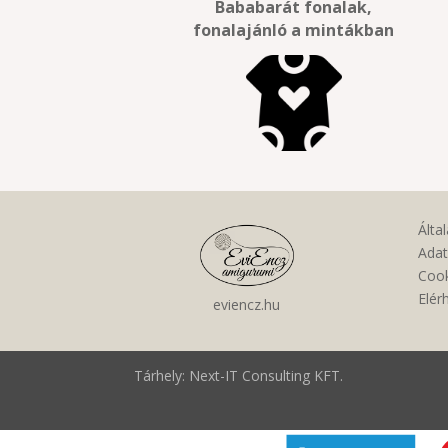
Bababarát fonalak,
fonalajánló a mintákban
Álta
Adat
Cook
Elér
eviencz.hu
Tárhely: Next-IT Consulting KFT.