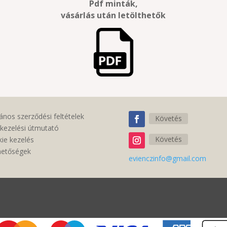
Pdf minták,
vásárlás után letölthetők
lános szerződési feltételek
Követés
kezelési útmutató
Követés
ie kezelés
hetőségek
evienczinfo@gmail.com