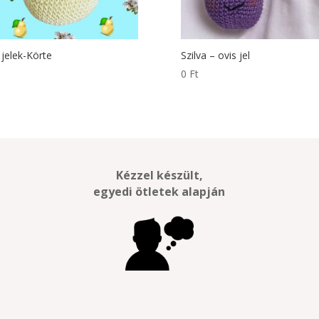
 jelek-Körte
Szilva – ovis jel
0
Ft
Kézzel készült,
egyedi ötletek alapján