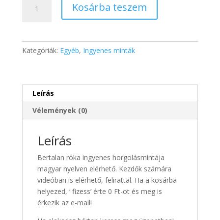
Bertalan
Kosárba teszem
róka
mennyiség
Kategóriák:
Egyéb
,
Ingyenes minták
Leírás
Vélemények (0)
Leírás
Bertalan róka ingyenes horgolásmintája
magyar nyelven elérhető. Kezdők számára
videóban is elérhető, felirattal. Ha a kosárba
helyezed, ‘ fizess’ érte 0 Ft-ot és meg is
érkezik az e-mail!