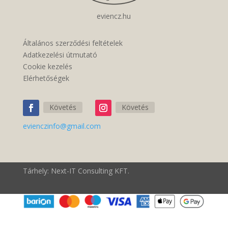
eviencz.hu
Általános szerződési feltételek
Adatkezelési útmutató
Cookie kezelés
Elérhetőségek
Követés
Követés
evienczinfo@gmail.com
Tárhely: Next-IT Consulting KFT.