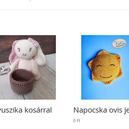
uszika kosárral
Napocska ovis je
0
Ft