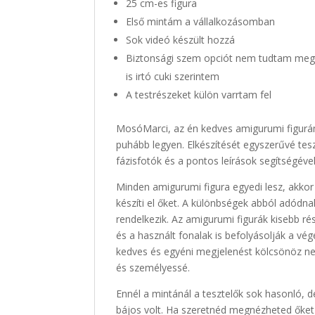
25 cm-es figura
Első mintám a vállalkozásomban
Sok videó készült hozzá
Biztonsági szem opciót nem tudtam megad
is irtó cuki szerintem
A testrészeket külön varrtam fel
MosóMarci, az én kedves amigurumi figurám
puhább legyen. Elkészítését egyszerűvé tes
fázisfotók és a pontos leírások segítségév
Minden amigurumi figura egyedi lesz, akkor
készíti el őket. A különbségek abból adódna
rendelkezik. Az amigurumi figurák kisebb rés
és a használt fonalak is befolyásolják a vé
kedves és egyéni megjelenést kölcsönöz nek
és személyessé.
Ennél a mintánál a tesztelők sok hasonló,
bájos volt. Ha szeretnéd megnézheted őke