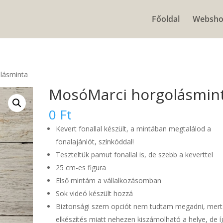
Főoldal
Websh
lásminta
MosóMarci horgolásmin
0
Ft
Kevert fonallal készült, a mintában megtalálod a
fonalajánlót, színkóddal!
Teszteltük pamut fonallal is, de szebb a keverttel
25 cm-es figura
Első mintám a vállalkozásomban
Sok videó készült hozzá
Biztonsági szem opciót nem tudtam megadni, mert
elkészítés miatt nehezen kiszámolható a helye, de íg