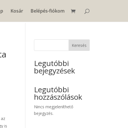
op
Kosár
Belépés-fiókom
Keresés
ta
Legutóbbi
bejegyzések
Legutóbbi
hozzászólások
Nincs megjeleníthető
bejegyzés.
 az
y is