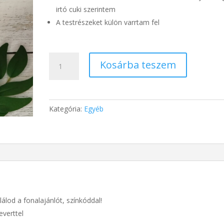
irtó cuki szerintem
A testrészeket külön varrtam fel
MosóMarci
Kosárba teszem
horgolásminta
mennyiség
Kategória:
Egyéb
álod a fonalajánlót, színkóddal!
everttel