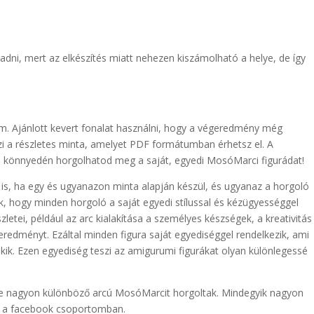
ni, mert az elkészítés miatt nehezen kiszámolható a helye, de így
. Ajánlott kevert fonalat használni, hogy a végeredmény még
zi a részletes minta, amelyet PDF formátumban érhetsz el. A
el könnyedén horgolhatod meg a saját, egyedi MosóMarci figurádat!
 is, ha egy és ugyanazon minta alapján készül, és ugyanaz a horgoló
k, hogy minden horgoló a saját egyedi stílussal és kézügyességgel
zletei, például az arc kialakítása a személyes készségek, a kreativitás
geredményt. Ezáltal minden figura saját egyediséggel rendelkezik, ami
ik. Ezen egyediség teszi az amigurumi figurákat olyan különlegessé
 de nagyon különböző arcú MosóMarcit horgoltak. Mindegyik nagyon
t a facebook csoportomban.