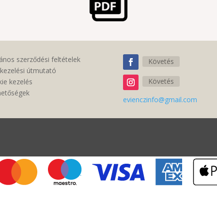
lános szerződési feltételek
Követés
kezelési útmutató
Követés
ie kezelés
hetőségek
evienczinfo@gmail.com