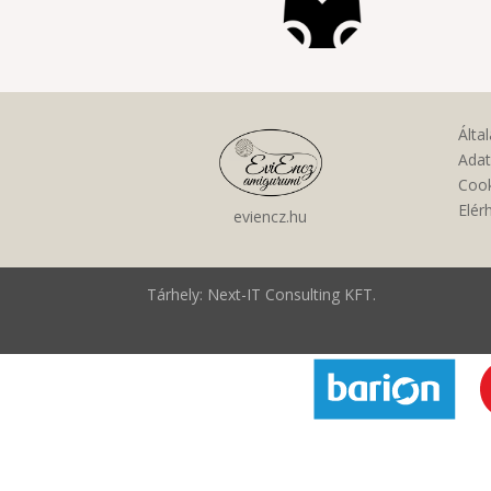
Álta
Adat
Cook
Elér
eviencz.hu
Tárhely: Next-IT Consulting KFT.