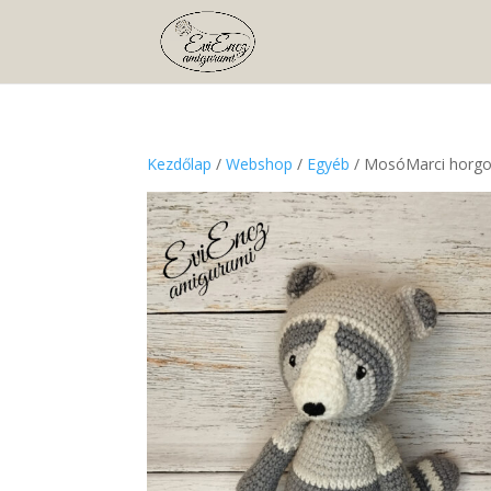
Kezdőlap
/
Webshop
/
Egyéb
/ MosóMarci horgo