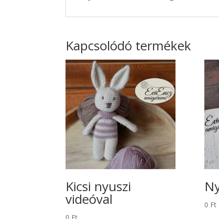
Kapcsolódó termékek
Kicsi nyuszi
Ny
videóval
0
Ft
0
Ft